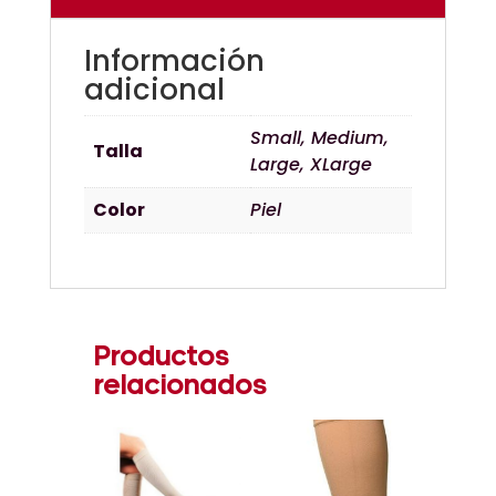
LA
RODILLA
Información
COLOR
adicional
PIEL
CANTIDAD
Small, Medium,
Talla
Large, XLarge
Color
Piel
Productos
relacionados