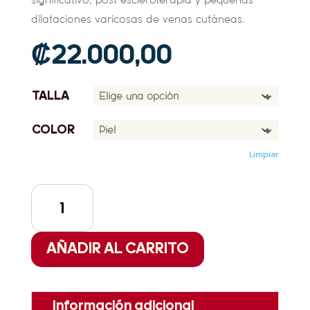
dilataciones varicosas de venas cutáneas.
₡
22.000,00
TALLA
COLOR
Limpiar
MEDIA
TERAPÉUTICA
20-
30
AÑADIR AL CARRITO
MMHG
SOFT
141
HASTA
Información adicional